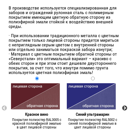
В производстве используется специализированная для
заборов и ограждений рулонная сталь с полимерным
покрытием имеющим цветную обратную сторону из
полиэфирной эмали стойкой к воздействию внешней
среды.
· При использовании традиционного металла с цветным
покрытием только лицевой стороны придется мириться
с неприглядным серым цветом с внутренней стороны
или отдельно заниматься покраской забора изнутри;
· Материал с цветным покрытием обратной стороны от
«Северстали» это оптимальный вариант – красиво с
обеих сторон и при этом стоит дешевле двустороннего
покрытия, за счет того, что изнутри помимо грунта
используется цветная полиэфирная эмаль!
Красное вино
Синий ультрамарин
Покрытие полиэстер RAL3005 с
Покрытие полиэстер RAL5002 с
Пок
красной полиэфирной эмалью
синей полиэфирной эмалью в
зе
в цвет лицевой стороны
цвет лицевой стороны