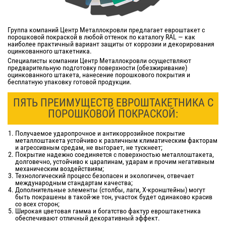
Группа компаний Центр Металлокровли предлагает евроштакет с
порошковой покраской в любой оттенок по каталогу RAL — как
наиболее практичный вариант защиты от коррозии и декорирования
оцинкованного штакетника.
Специалисты компании Центр Металлокровли осуществляют
предварительную подготовку поверхности (обезжиривание)
оцинкованного штакета, нанесение порошкового покрытия и
бесплатную упаковку готовой продукции.
ПЯТЬ ПРЕИМУЩЕСТВ ЕВРОШТАКЕТНИКА С
ПОРОШКОВОЙ ПОКРАСКОЙ:
Получаемое ударопрочное и антикоррозийное покрытие
металлоштакета устойчиво к различным климатическим факторам
и агрессивным средам, не выгорает, не тускнеет;
Покрытие надежно соединяется с поверхностью металлоштакета,
долговечно, устойчиво к царапинам, ударам и прочим негативным
механическим воздействиям;
Технологический процесс безопасен и экологичен, отвечает
международным стандартам качества;
Дополнительные элементы (столбы, лаги, Х-кронштейны) могут
быть покрашены в такой-же тон, участок будет одинаково красив
со всех сторон;
Широкая цветовая гамма и богатство фактур евроштакетника
обеспечивают отличный декоративный эффект.