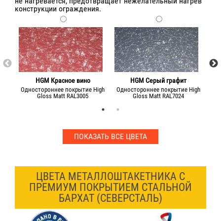
не нагревается, предотвращает нежелательный нагрев
конструкции ограждения.
HGM Красное вино
HGM Серый графит
Одностороннее покрытие High
Одностороннее покрытие High
Од
Gloss Matt RAL3005
Gloss Matt RAL7024
ПОКАЗАТЬ ВСЕ ЦВЕТА
ЦВЕТА МЕТАЛЛОШТАКЕТНИКА С
ПРЕМИУМ ПОКРЫТИЕМ СТАЛЬНОЙ
БАРХАТ (СЕВЕРСТАЛЬ)