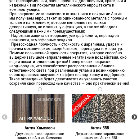
ультрасовременный, очень прочный, долговечный, красивый и
надежный вид покрытия металлического евроштакета и
комплектующих.
При покраске металлического штакетника в покрытие Антик —
мы получаем евроштакет из оцинкованного металла с прочным
толстым напылением, которое выполняет не только
декоративную, но и защитную функцию, а так же обладает
следующими важными преимуществами:
· Надежная защита от коррозии, ультрафиолета, перепадов
влажности, атмосферных осадков.
· Превосходная прочность и стойкость к царапинам, ударам и
прочим механическим воздействиям, перепадам температур.
Помимо повышенной прочности покрытия, которое способно
выдерживать целенаправленные негативные воздействия, оно
еще и восхитительно смотрится! Поверхность покраски
неоднородна, что способствует распространению бликов
естественного света под различными углами и возникновению
очень красивых визуальных эффектов под ковку и под бронзу.
Такое ограждение будет десятилетиями украшать участок
сохраняя свои превосходные качества — оно практически вечно!
Антик Хамелеон
Антик 558
Двухстороннее порошковое
Двухстороннее порошковое
Д
покрытие Антик Хамелеон
покрытие Антик 558